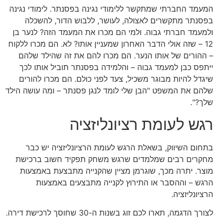
המעמד החברתי שמתקשר ללימודי נגינה בפסנתר. לימודי נגינה
בפסנתר מתקשרים לאצולה, לעושר, ללבוש הדור, להשכלה
ולמעמד חברתי גבוה. ולמי הם מכרו את המעמד הזה? לנער בן
12 – שזה אולי הדבר האחרון שמעניין אותו? לא. הם מכרו ללקוח
– ההורים של אותו הנער. הם מכרו להם את זה שהילד שלהם
ייתפס כבן למעמד גבוה – והלמידה בפסנתר תוביל אותו לכך
שיגדל להיות מבוגר משכיל, צעד לפני כולם. הם מכרו להורים
שלהם את המשפט "הבן שלי לומד לנגן פסנתר – ומה עושה הילד
שלך?".
רגש לעומת רציונליזציה
בתחום השיווק, בשאלת הרגש לעומת הרציונליזציה יש כבר
מחקרים רבים שמלמדים שרגש משחק תפקיד חשוב ברכישת
מוצר. יתרה מכך, שוגרמן מציין שהקנייה מתבצעת באמצעות
הרגש – וההסבר או התירוץ לקנייה מתבצעים באמצעות
הרציונליזציה.
לצורך הדגמה, תארו לכם זוג בשנות ה-30 שחוסך לרכישת דירה.