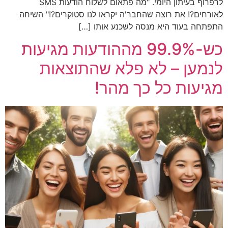
לרפרוף בעיתון היומי. "מה פתאום לשלוח הודעות SMS
לאורחים?! את רוצה שהחבר'ה יקראו לנו סטוקרים?!" השיחה
התפתחה בעוד היא מנסה לשכנע אותו […]
כש-99.9% מההודעות מגיעות
לנמען – לא פלא שהתוצאות
מגיעות כל כך מהר!